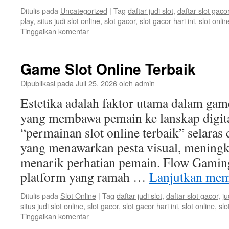
Ditulis pada
Uncategorized
|
Tag
daftar judi slot
,
daftar slot gaco
play
,
situs judi slot online
,
slot gacor
,
slot gacor hari ini
,
slot onlin
Tinggalkan komentar
Game Slot Online Terbaik
Dipublikasi pada
Juli 25, 2026
oleh
admin
Estetika adalah faktor utama dalam gam
yang membawa pemain ke lanskap digital
“permainan slot online terbaik” selara
yang menawarkan pesta visual, meningk
menarik perhatian pemain. Flow Gami
platform yang ramah …
Lanjutkan me
Ditulis pada
Slot Online
|
Tag
daftar judi slot
,
daftar slot gacor
,
ju
situs judi slot online
,
slot gacor
,
slot gacor hari ini
,
slot online
,
slo
Tinggalkan komentar