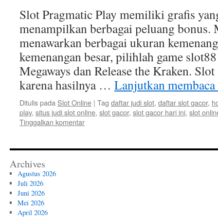
Slot Pragmatic Play memiliki grafis yan
menampilkan berbagai peluang bonus. 
menawarkan berbagai ukuran kemenanga
kemenangan besar, pilihlah game slot88
Megaways dan Release the Kraken. Slot 
karena hasilnya …
Lanjutkan membaca
Ditulis pada
Slot Online
|
Tag
daftar judi slot
,
daftar slot gacor
,
h
play
,
situs judi slot online
,
slot gacor
,
slot gacor hari ini
,
slot onlin
Tinggalkan komentar
Archives
Agustus 2026
Juli 2026
Juni 2026
Mei 2026
April 2026