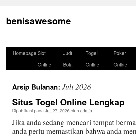
Langsung
ke
benisawesome
isi
Homepage
Slot
Judi
Togel
Poker
Online
Bola
Online
Online
Juli 2026
Arsip Bulanan:
Situs Togel Online Lengkap
Dipublikasi pada
Juli 27, 2026
oleh
admin
Jika anda sedang mencari tempat bermai
anda perlu memastikan bahwa anda memi