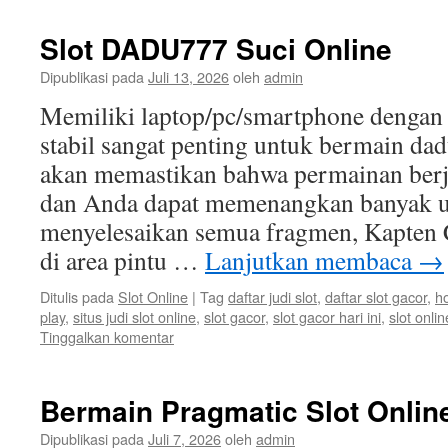
Slot DADU777 Suci Online
Dipublikasi pada
Juli 13, 2026
oleh
admin
Memiliki laptop/pc/smartphone dengan 
stabil sangat penting untuk bermain dad
akan memastikan bahwa permainan berj
dan Anda dapat memenangkan banyak u
menyelesaikan semua fragmen, Kapten 
di area pintu …
Lanjutkan membaca
→
Ditulis pada
Slot Online
|
Tag
daftar judi slot
,
daftar slot gacor
,
h
play
,
situs judi slot online
,
slot gacor
,
slot gacor hari ini
,
slot onlin
Tinggalkan komentar
Bermain Pragmatic Slot Onlin
Dipublikasi pada
Juli 7, 2026
oleh
admin