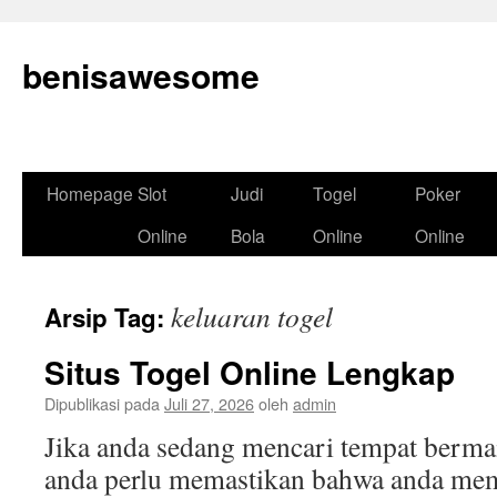
Langsung
ke
benisawesome
isi
Homepage
Slot
Judi
Togel
Poker
Online
Bola
Online
Online
keluaran togel
Arsip Tag:
Situs Togel Online Lengkap
Dipublikasi pada
Juli 27, 2026
oleh
admin
Jika anda sedang mencari tempat bermai
anda perlu memastikan bahwa anda memi