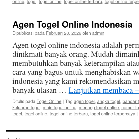
online
,
togel
,
togel online
,
togel online terbaru
,
togel online terp
Agen Togel Online Indonesia
Dipublikasi pada
Februari 28, 2026
oleh
admin
Agen togel online indonesia adalah per
dinikmati banyak orang. Mudah dimaink
membutuhkan banyak keterampilan atau 
cara yang bagus untuk menghabiskan wa
indonesia yang kami rekomendasikan mem
banyak ulasan …
Lanjutkan membaca
Ditulis pada
Togel Online
|
Tag
agen togel
,
angka togel
,
bandar 
keluaran togel
,
main togel online
,
menang togel online
,
nomor to
togel
,
togel online
,
togel online terbaru
,
togel online terpercaya
|