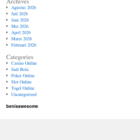
Archives
Agustus 2026
Juli 2026
Juni 2026
Mei 2026
April 2026
Maret 2026
Februari 2026
Categories
Casino Online
Judi Bola
Poker Online
Slot Online
Togel Online
Uncategorized
benisawesome