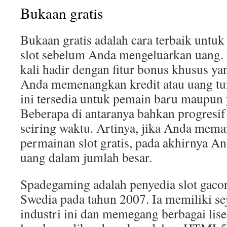
Bukaan gratis
Bukaan gratis adalah cara terbaik unt
slot sebelum Anda mengeluarkan uang.
kali hadir dengan fitur bonus khusus 
Anda memenangkan kredit atau uang tu
ini tersedia untuk pemain baru maupun 
Beberapa di antaranya bahkan progresi
seiring waktu. Artinya, jika Anda mem
permainan slot gratis, pada akhirnya A
uang dalam jumlah besar.
Spadegaming adalah penyedia slot gacor
Swedia pada tahun 2007. Ia memiliki se
industri ini dan memegang berbagai lise