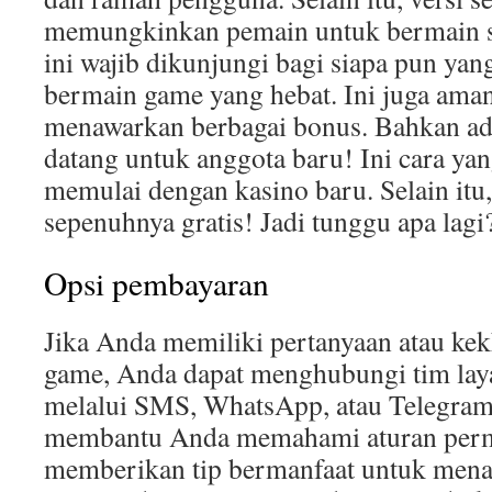
memungkinkan pemain untuk bermain sa
ini wajib dikunjungi bagi siapa pun ya
bermain game yang hebat. Ini juga ama
menawarkan berbagai bonus. Bahkan ad
datang untuk anggota baru! Ini cara ya
memulai dengan kasino baru. Selain itu
sepenuhnya gratis! Jadi tunggu apa lagi
Opsi pembayaran
Jika Anda memiliki pertanyaan atau kek
game, Anda dapat menghubungi tim lay
melalui SMS, WhatsApp, atau Telegram.
membantu Anda memahami aturan perma
memberikan tip bermanfaat untuk mena