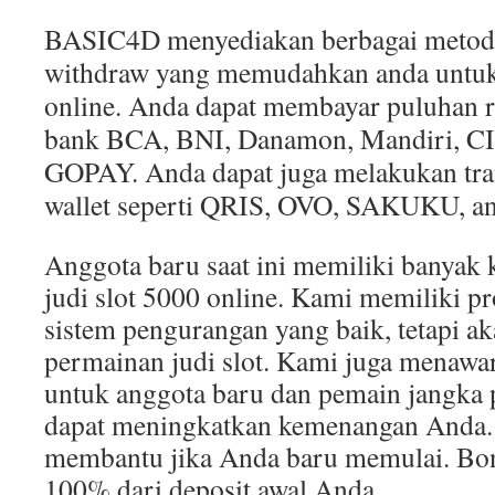
BASIC4D menyediakan berbagai metode
withdraw yang memudahkan anda untuk
online. Anda dapat membayar puluhan ru
bank BCA, BNI, Danamon, Mandiri, C
GOPAY. Anda dapat juga melakukan tran
wallet seperti QRIS, OVO, SAKUKU, 
Anggota baru saat ini memiliki banyak
judi slot 5000 online. Kami memiliki p
sistem pengurangan yang baik, tetapi 
permainan judi slot. Kami juga menawa
untuk anggota baru dan pemain jangka 
dapat meningkatkan kemenangan Anda. 
membantu jika Anda baru memulai. Bon
100% dari deposit awal Anda.