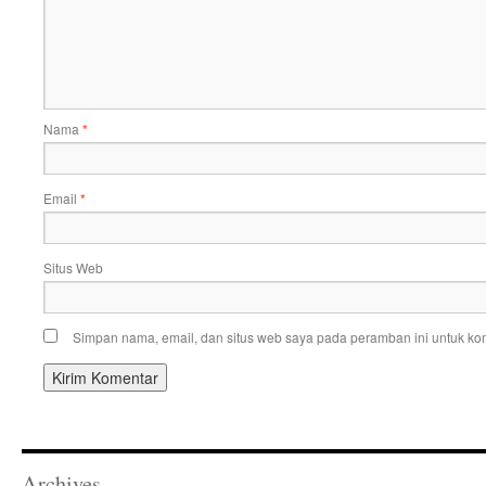
Nama
*
Email
*
Situs Web
Simpan nama, email, dan situs web saya pada peramban ini untuk kom
Archives