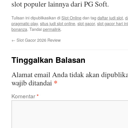
slot populer lainnya dari PG Soft.
Tulisan ini dipublikasikan di
Slot Online
dan tag
daftar judi slot
,
d
pragmatic play
,
situs judi slot online
,
slot gacor
,
slot gacor hari ini
bonanza
. Tandai
permalink
.
←
Slot Gacor 2026 Review
Tinggalkan Balasan
Alamat email Anda tidak akan dipublika
*
wajib ditandai
Komentar
*